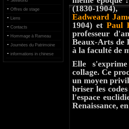
même époque 
Selfworld
(1830-1904)
Offres de stage
Eadweard Jam
Liens
1904) et
Paul 
Contacts
professeur d'a
Hommage à Rameau
Beaux-Arts de P
Journées du Patrimoine
à la faculté de 
informations in chinese
Elle s'exprim
collage. Ce pro
un moyen privilé
briser les codes
l'espace euclidi
Renaissance, en