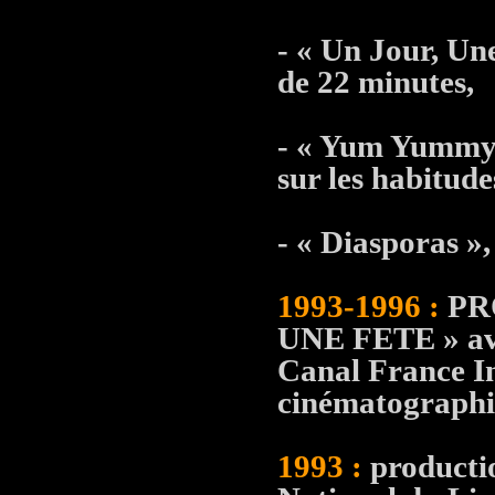
- « Un Jour, Un
de 22 minutes,
- « Yum Yummy »
sur les habitud
- « Diasporas »
1993-1996 :
PR
UNE FETE » av
Canal France In
cinématographie
1993 :
productio