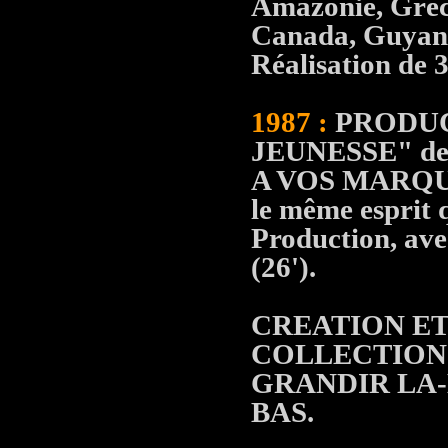
Amazonie, Grèce
Canada, Guyane
Réalisation de 3
1987 :
PRODUC
JEUNESSE" d
A VOS MARQUES!"
le même esprit 
Production, ave
(26').
CREATION ET
COLLECTIONS
GRANDIR LA-B
BAS.