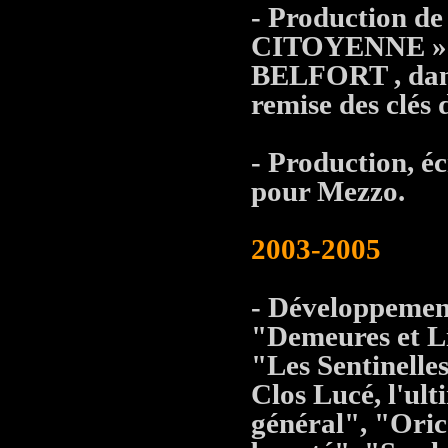
- Production 
CITOYENNE » d
BELFORT , dans 
remise des clé
- Production, é
pour Mezzo.
2003-2005
- Développement
"Demeures et Li
"Les Sentinelle
Clos Lucé, l'ul
général", "Oric