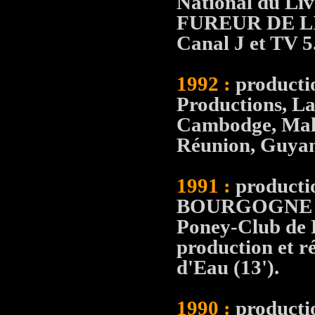
National du Li
FUREUR DE LIRE
Canal J et TV 5
1992 :
producti
Productions, Lat
Cambodge, Mali
Réunion, Guyane
1991 :
producti
BOURGOGNE F
Poney-Club de 
production et r
d'Eau (13').
1990 :
productio