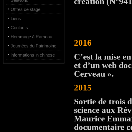
création (N°94
Selfworld
Offres de stage
Liens
Contacts
Hommage à Rameau
2016
Journées du Patrimoine
C’est la mise e
informations in chinese
et d’un web do
Cerveau ».
2015
Sortie de trois
science aux Réve
Maurice Emmanu
documentaire c