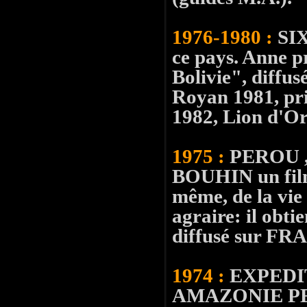
1976-1980 :
SI
ce pays. Anne pr
Bolivie", diffus
Royan 1981, pri
1982, Lion d'Or
1975 :
PEROU , 
BOUHIN un film 
même, de la vi
agraire: il obti
diffusé sur FRA
1974 :
EXPEDI
AMAZONIE PERU