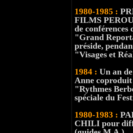
1980-1985 :
PR
FILMS PEROU, 
de conférences 
"Grand Reporta
préside, pendan
"Visages et Réa
1984 :
Un an de 
Anne coproduit
"Rythmes Berbèr
spéciale du Fest
1980-1983 :
PA
CHILI pour diffé
(guides M.A.).