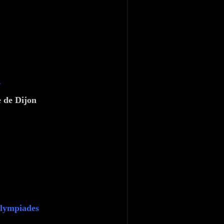
s
re de Dijon
 Olympiades