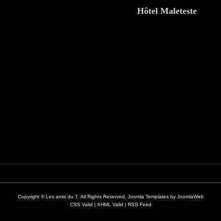
Hôtel Maleteste
Copyright © Les amis du 7. All Rights Reserved.
Joomla Templates
by
JoomlaWeb
CSS Valid
|
XHML Valid
|
RSS Feed